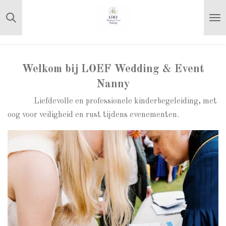
Ga
direct
naar
de
hoofdinhoud
Welkom bij LOEF Wedding & Event
Nanny
Liefdevolle en professionele kinderbegeleiding, met
oog voor veiligheid en rust tijdens evenementen.