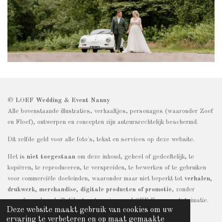
© LOEF Wedding & Event Nanny
Alle bovenstaande illustraties, verhaaltjes, personages (waaronder Zoef
en Floef), ontwerpen en concepten zijn auteursrechtelijk beschermd.
Dit zelfde geld voor alle foto's, tekst en services op deze website.
Het is
niet toegestaan
om deze inhoud, geheel of gedeeltelijk, te
kopiëren, te reproduceren, te verspreiden, te bewerken of te gebruiken
voor commerciële doeleinden, waaronder maar niet beperkt tot
verhalen,
drukwerk, merchandise, digitale producten of promotie
, zonder
voorafgaande schriftelijke toestemming van LOEF Evenement Animatie.
Deze website maakt gebruik van cookies om uw
Overtreding kan leiden tot juridische stappen.
ervaring te verbeteren en op maat gemaakte