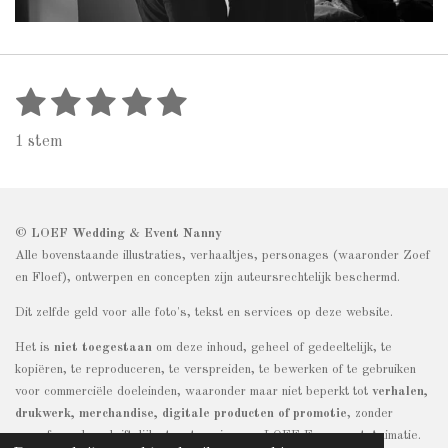
1
2
3
4
5
S
R
t
a
s
s
s
s
s
e
1 stem
t
m
t
t
t
t
t
m
i
e
e
e
e
e
e
n
n
r
r
r
r
r
g
© LOEF Wedding & Event Nanny
r
r
r
r
Alle bovenstaande illustraties, verhaaltjes, personages (waaronder Zoef
:
en Floef), ontwerpen en concepten zijn auteursrechtelijk beschermd.
e
e
e
e
5
Dit zelfde geld voor alle foto's, tekst en services op deze website.
s
n
n
n
n
t
Het is
niet toegestaan
om deze inhoud, geheel of gedeeltelijk, te
e
kopiëren, te reproduceren, te verspreiden, te bewerken of te gebruiken
voor commerciële doeleinden, waaronder maar niet beperkt tot
verhalen,
r
drukwerk, merchandise, digitale producten of promotie
, zonder
r
voorafgaande schriftelijke toestemming van LOEF Evenement Animatie.