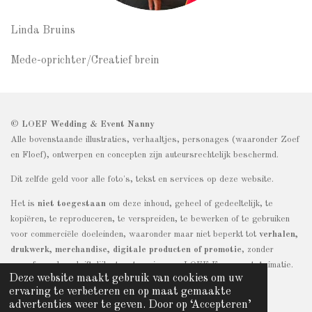
Linda Bruins
Mede-oprichter/Creatief brein
© LOEF Wedding & Event Nanny
Alle bovenstaande illustraties, verhaaltjes, personages (waaronder Zoef
en Floef), ontwerpen en concepten zijn auteursrechtelijk beschermd.
Dit zelfde geld voor alle foto's, tekst en services op deze website.
Het is
niet toegestaan
om deze inhoud, geheel of gedeeltelijk, te
kopiëren, te reproduceren, te verspreiden, te bewerken of te gebruiken
voor commerciële doeleinden, waaronder maar niet beperkt tot
verhalen,
drukwerk, merchandise, digitale producten of promotie
, zonder
voorafgaande schriftelijke toestemming van LOEF Evenement Animatie.
Deze website maakt gebruik van cookies om uw
Overtreding kan leiden tot juridische stappen.
ervaring te verbeteren en op maat gemaakte
advertenties weer te geven. Door op ‘Accepteren’